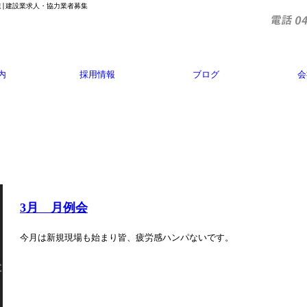
業|建設業求人・協力業者募集
内
採用情報
ブログ
会
3月 月例会
今月は新規現場も始まり皆、疲労感ハンパないです。